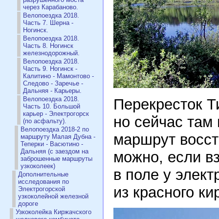
через Карабаново.
Велопоездка 2018.
Часть 7. Шерна -
Ногинск.
Велопоездка 2018.
Часть 8. Ногинск
железнодорожный.
Велопоездка 2018.
Часть 9. Ногинск -
Калитино - Мамонтово -
Следово - Заречье -
Дальняя - Карьеры.
Велопоездка 2018.
Перекресток Т
Часть 10. Большой
карьер - Электрогорск
но сейчас там 
(по асфальту).
Велопоездка 2018-2 по
маршрут восст
маршруту Малая Дубна -
Теперки - Васютино -
Дальняя (с заездом на
можно, если вз
заброшенные маршруты
узкоколеек)
в поле у элек
Дополнительные
исследования по
из красного ки
Электрогорской
узкоколейной железной
дороге
Узкоколейка Киржачского