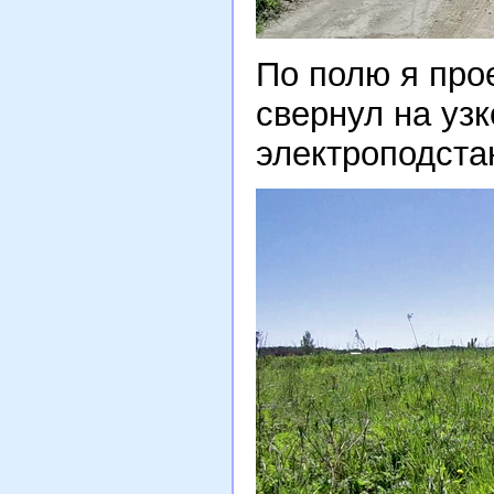
По полю я прое
свернул на уз
электроподста