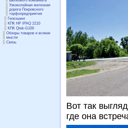
шелкового комбината
Узкоколейная железная
дорога Покровского
торфопредприятия
Геокэшинг
КПК HP IPAQ 2210
КПК Qtek-G100
Обзоры товаров и всякие
мысли
Связь
Вот так выгляд
где она встреч