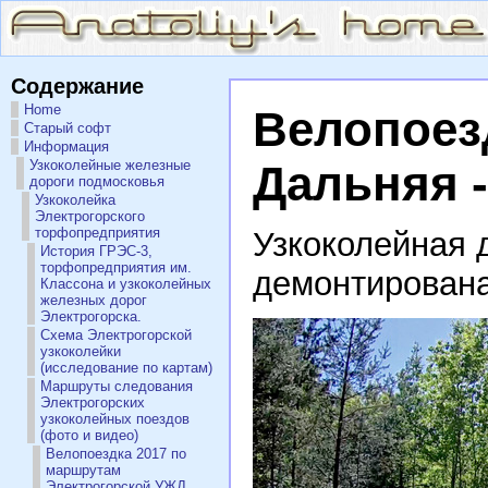
Содержание
Home
Велопоезд
Старый софт
Информация
Узкоколейные железные
Дальняя 
дороги подмосковья
Узкоколейка
Электрогорского
торфопредприятия
Узкоколейная 
История ГРЭС-3,
торфопредприятия им.
демонтирована
Классона и узкоколейных
железных дорог
Электрогорска.
Схема Электрогорской
узкоколейки
(исследование по картам)
Маршруты следования
Электрогорских
узкоколейных поездов
(фото и видео)
Велопоездка 2017 по
маршрутам
Электрогорской УЖД.