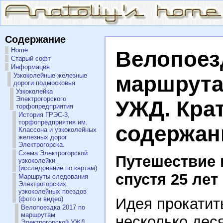
Содержание
Home
Велопоез
Старый софт
Информация
Узкоколейные железные
маршрута
дороги подмосковья
Узкоколейка
Электрогорского
УЖД. Кра
торфопредприятия
История ГРЭС-3,
торфопредприятия им.
содержан
Классона и узкоколейных
железных дорог
Электрогорска.
Схема Электрогорской
Путешествие 
узкоколейки
(исследование по картам)
спустя 25 лет
Маршруты следования
Электрогорских
узкоколейных поездов
Идея прокатит
(фото и видео)
Велопоездка 2017 по
маршрутам
несколько деся
Электрогорской УЖД.