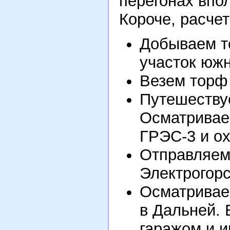
перегонах впол
Короче, расче
Добываем т
участок юж
Везем торф 
Путешествуе
Осматривае
ГРЭС-3 и о
Отправляемс
Электрогор
Осматривае
в Дальней. 
гаражом и и