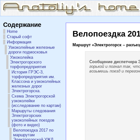
Содержание
Home
Велопоездка 201
Старый софт
Информация
Маршрут «Электрогорск – разъез
Узкоколейные железные
дороги подмосковья
Узкоколейка
Сообщение диспетчера 
Электрогорского
горькой и погнал так, ч
торфопредприятия
возьмешь поезд и перего
История ГРЭС-3,
торфопредприятия им.
Классона и узкоколейных
железных дорог
Электрогорска.
Схема Электрогорской
узкоколейки
(исследование по картам)
Маршруты следования
Электрогорских
узкоколейных поездов
(фото и видео)
Велопоездка 2017 по
маршрутам
Электрогорской УЖД.