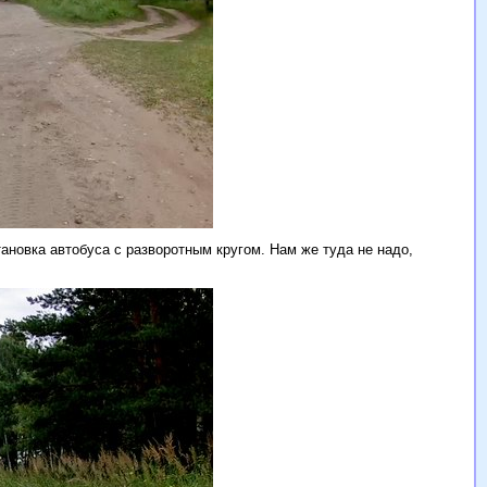
тановка автобуса с разворотным кругом. Нам же туда не надо,