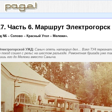
7. Часть 6. Маршрут Электрогорск
д N6 – Сопово – Красный Угол – Мележи».
Электрогорской УЖД:
Саныч опять натворил дел… Взял ТУ4 перегнать
то поезд сошел с рельс на шестом разъезде. Ремонтная бригада уже т
нишь его до Мележи вместо Саныча.