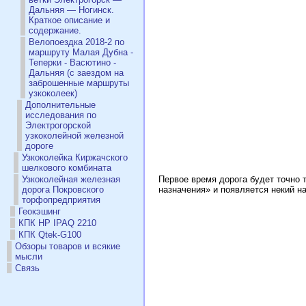
Дальняя — Ногинск.
Краткое описание и
содержание.
Велопоездка 2018-2 по
маршруту Малая Дубна -
Теперки - Васютино -
Дальняя (с заездом на
заброшенные маршруты
узкоколеек)
Дополнительные
исследования по
Электрогорской
узкоколейной железной
дороге
Узкоколейка Киржачского
шелкового комбината
Первое время дорога будет точно 
Узкоколейная железная
назначения» и появляется некий н
дорога Покровского
торфопредприятия
Геокэшинг
КПК HP IPAQ 2210
КПК Qtek-G100
Обзоры товаров и всякие
мысли
Связь