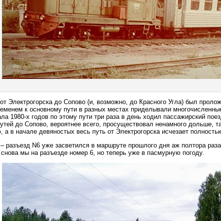
от Электрогорска до Сопово (и, возможно, до Красного Угла) был проло
ременем к основному пути в разных местах приделывали многочисленны
ла 1980-х годов по этому пути три раза в день ходил пассажирский поез
путей до Сопово, вероятнее всего, просуществовал ненамного дольше, та
 а в начале девяностых весь путь от Электрогорска исчезает полность
– разъезд N6 уже засветился в маршруте прошлого дня аж полтора раза,
 снова мы на разъезде номер 6, но теперь уже в пасмурную погоду.