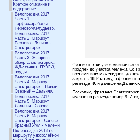
Краткое описание и
содержание.
Велопоездка 2017.
Часть 1.
Торфоразработки
Перново/Желудьево.
Велопоездка 2017.
Часть 2. Маршрут
Перново - Ляпино -
Электрогорск.
Велопоездка 2017.
Часть 3. Экспресс-
обзор Электрогорска.
Фрагмент этой узкоколейной ветки 
ЖД-станция, ГРЭС-3,
продлен до участка Мележи. Со в
пруды.
воспоминаниям очевидцев, до нача
Велопоездка 2017.
закрыт в 1982-м году, а фрагмент 
Часть 4. Маршрут
разъезда N6 и дальше на Дальнюю,
Электрогорск – Новый
Озерный – Дальняя.
Поскольку фрагмент Электрогорск 
Велопоездка 2017.
именно на разъезде номер 6. Итак,
Часть 5. Маршрут
Дальняя - Сопово
Велопоездка 2017.
Часть 6. Маршрут
Электрогорск - Сопово -
Красный Угол - Мележи
Велопоездка 2018 по
маршруту узкоколейной
ветки Электрогорск —