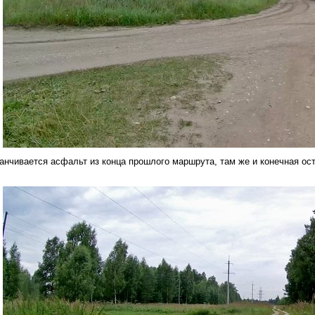
канчивается асфальт из конца прошлого маршрута, там же и конечная ос