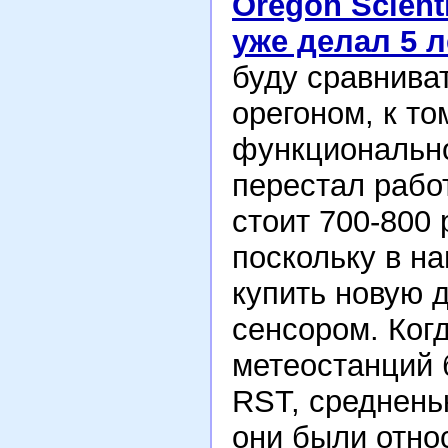
Oregon Scient
уже делал 5 л
буду сравнива
орегоном, к то
функционально
перестал рабо
стоит 700-800 
поскольку в н
купить новую 
сенсором. Когд
метеостанций 
RST, средненьк
они были отно