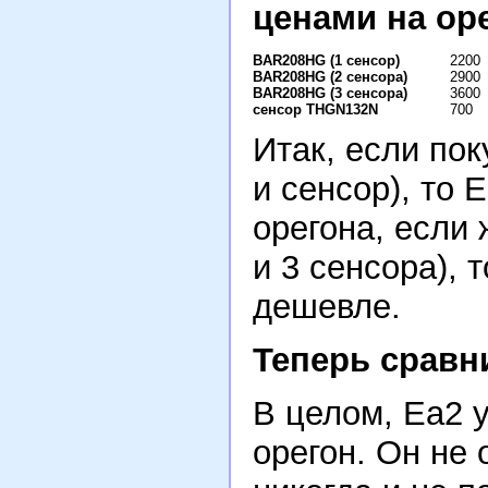
ценами на оре
BAR208HG (1 сенсор)
2200
BAR208HG (2 сенсора)
2900
BAR208HG (3 сенсора)
3600
сенсор THGN132N
700
Итак, если по
и сенсор), то 
орегона, если
и 3 сенсора), 
дешевле.
Теперь сравн
В целом, Ea2 у
орегон. Он не