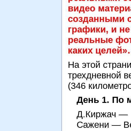
видео матер
созданными 
графики, и н
реальные фот
каких целей»
На этой стран
трехдневной в
(346 километро
День 1. По 
Д.Киржач —
Сажени — Ве