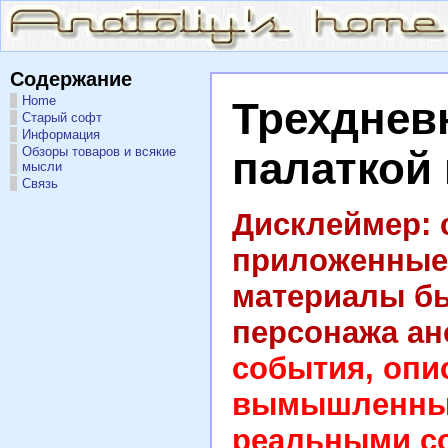
Содержание
Home
Трехднев
Старый софт
Информация
Обзоры товаров и всякие
палаткой
мысли
Связь
Дисклеймер: 
приложенные 
материалы бы
персонажа ан
события, опи
вымышленным
реальными с