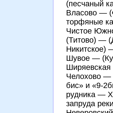
(песчаный к
Власово — (
торфяные к
Чистое Южн
(Титово) — 
Никитское) 
Шувое — (Ку
Ширяевская
Челохово — 
бис» и «9-2
рудника — 
запруда рек
Неверовский