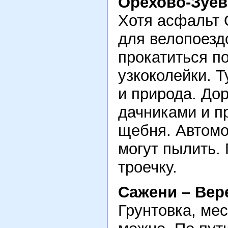
Орехово-Зуев
Хотя асфальт 
для велопоезд
прокатиться п
узкоколейки. 
и природа. До
дачниками и п
щебня. Автомоб
могут пылить. 
троечку.
Сажени – Вер
Грунтовка, ме