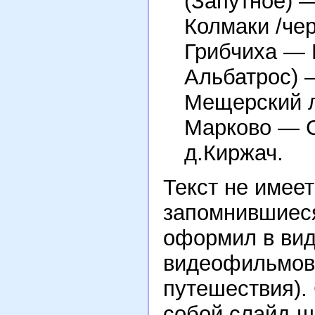
(Запутное) 
Колмаки /че
Грибчиха — 
Альбатрос) 
Мещерский л
Марково — 
д.Киржач.
Текст не имее
запомнившиеся
оформил в вид
видеофильмов 
путешествия).
собой слайд-ш