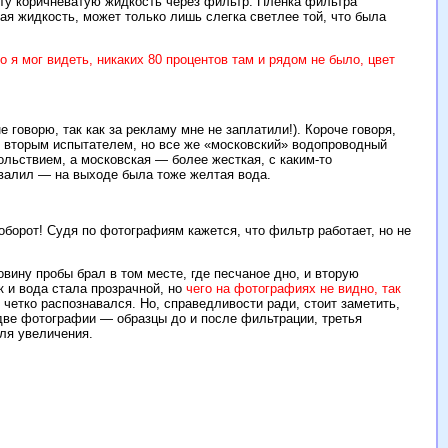
эту коричневатую жидкость через фильтр. Пленка фильтра
вая жидкость, может только лишь слегка светлее той, что была
 я мог видеть, никаких 80 процентов там и рядом не было, цвет
 говорю, так как за рекламу мне не заплатили!). Короче говоря,
 и вторым испытателем, но все же «московский» водопроводный
вольствием, а московская — более жесткая, с каким-то
валил — на выходе была тоже желтая вода.
оборот! Судя по фотографиям кажется, что фильтр работает, но не
вину пробы брал в том месте, где песчаное дно, и вторую
 и вода стала прозрачной, но
чего на фотографиях не видно, так
четко распознавался. Но, справедливости ради, стоит заметить,
две фотографии — образцы до и после фильтрации, третья
ля увеличения.