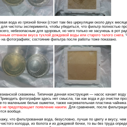
вая вода из грязной бочки (стоит там без циркуляции около двух месяц
 для чистоты эксперимента, чтобы убедиться, что фильтр полностью пр
 всего, небезопасным для здоровья, но чего только не засунешь в рот р
нным оттенком вкуса тухлой дождевой воды или старого талого снега
. 
о на фотографиях; состояние фильтра после работы тоже показано.
тезианской скважины. Типичная дачная конструкция — насос качает вод
риводить фотографии здесь нет смысла, так как вода и до очистки про
е-то маленькие белые ошметки, также нагревательная пластина чайника п
е не предотвращает появление накипи
. Для сравнения, после фильтрац
ются вообще.
ажу, что фильтрованная вода, безусловно, лучше по цвету и вкусу, чем 
истого колодца, из болота и из дождевой бочки, то вы без труда опреде