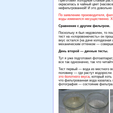
Приготовил холодный слабый раств
окрасилась в чайный цвет (насовсе
нефильтрованной! И это довольно 
По заявлению производителя, фильт
воды изменился несущественно. Хот
Сравнение с другим фильтром.
Поскольку я был недоволен, то пош
тест на «хлоровонючесть» он прош
вкус остался (на даче колодезная 
механическим оттенком — соверше
День второй — дачные тесты.
Тут я уже подготовил фотоаппарат
все так однозначно, так что читайт
Тест первый — вода из местного в
половину — где растут водоросли.
это болотного вкуса
, который хоть
что фильтрованная вода казалась 
фотография — состояние фильтра 