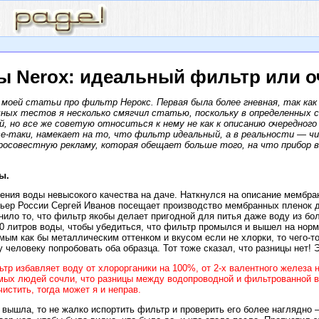
ы Nerox: идеальный фильтр или о
 моей статьи про фильтр Нерокс. Первая была более гневная, так ка
ачных тестов я несколько смягчил статью, поскольку в определенных 
, но все же советую относиться к нему не как к описанию очередного
все-таки, намекает на то, что фильтр идеальный, а в реальности — 
росовестную рекламу, которая обещает больше того, на что прибор в
ы.
ния воды невысокого качества на даче. Наткнулся на описание мембра
мьер России Сергей Иванов посещает производство мембранных пленок
нило то, что фильтр якобы делает пригодной для питья даже воду из б
0 литров воды, чтобы убедиться, что фильтр промылся и вышел на нор
имым как бы металлическим оттенком и вкусом если не хлорки, то чего-т
 человеку попробовать оба образца. Тот тоже сказал, что разницы нет! 
тр избавляет воду от хлорорганики на 100%, от 2-х валентного железа 
мых людей сочли, что разницы между водопроводной и фильтрованной вод
чистить, тогда может я и неправ.
 вышла, то не жалко испортить фильтр и проверить его более наглядно