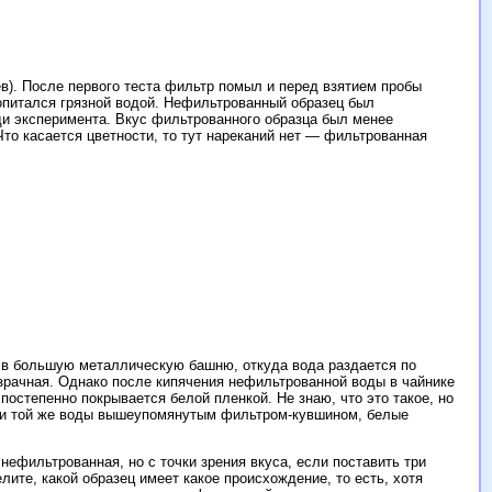
ев). После первого теста фильтр помыл и перед взятием пробы
опитался грязной водой. Нефильтрованный образец был
ади эксперимента. Вкус фильтрованного образца был менее
Что касается цветности, то тут нареканий нет — фильтрованная
у в большую металлическую башню, откуда вода раздается по
зрачная. Однако после кипячения нефильтрованной воды в чайнике
остепенно покрывается белой пленкой. Не знаю, что это такое, но
ии той же воды вышеупомянутым фильтром-кувшином, белые
нефильтрованная, но с точки зрения вкуса, если поставить три
лите, какой образец имеет какое происхождение, то есть, хотя