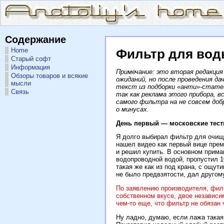
Содержание
Home
Фильтр для вод
Старый софт
Информация
Примечание: это вторая редакция
Обзоры товаров и всякие
ожиданий, но после проведения д
мысли
текст из подборки «анти»-статей
Связь
так как реклама этого прибора, 
самого фильтра на не совсем доб
о минусах.
День первый — московские тест
Я долго выбирал фильтр для очище
нашел видео как первый вице пре
и решил купить. В основном прима
водопроводной водой, пропустил 1
такая же как из под крана, с ощут
не было предвзятости, дал другому
По заявлению производителя, филь
собственном вкусе, двое независи
чем-то еще, что фильтр не обязан 
Ну ладно, думаю, если лажа такая