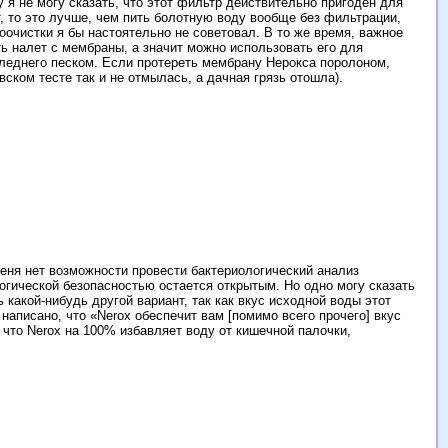
 я не могу сказать, что этот фильтр действительно пригоден для
, то это лучше, чем пить болотную воду вообще без фильтрации,
очистки я бы настоятельно не советовал. В то же время, важное
ть налет с мембраны, а значит можно использовать его для
следнего песком. Если протереть мембрану Нерокса поролоном,
вском тесте так и не отмылась, а дачная грязь отошла).
меня нет возможности провести бактериологический анализ
логической безопасностью остается открытым. Но одно могу сказать
 какой-нибудь другой вариант, так как вкус исходной воды этот
написано, что «Nerox обеспечит вам [помимо всего прочего] вкус
, что Nerox на 100% избавляет воду от кишечной палочки,