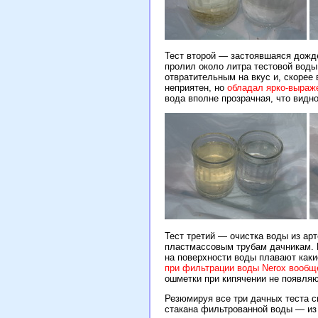
Тест второй — застоявшаяся дожде
пролил около литра тестовой воды
отвратительным на вкус и, скорее
неприятен, но
обладал ярко-выраже
вода вполне прозрачная, что видн
Тест третий — очистка воды из ар
пластмассовым трубам дачникам. П
на поверхности воды плавают каки
при фильтрации воды Nerox вообщ
ошметки при кипячении не появля
Резюмируя все три дачных теста ск
стакана фильтрованной воды — из ч