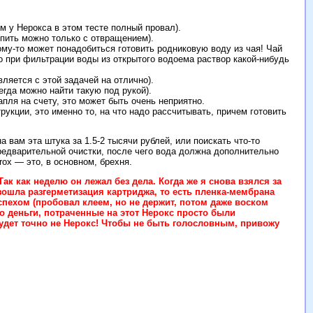
м у Нерокса в этом тесте полный провал).
пить можно только с отвращением).
ому-то может понадобиться готовить родниковую воду из чая! Чай
то при фильтрации воды из открытого водоема раствор какой-нибудь
ляется с этой задачей на отлично).
гда можно найти такую под рукой).
пля на счету, это может быть очень неприятно.
укции, это именно то, на что надо рассчитывать, причем готовить
 вам эта штука за 1.5-2 тысячи рублей, или поискать что-то
редварительной очистки, после чего вода должна дополнительно
ox — это, в основном, брехня.
к как неделю он лежал без дела. Когда же я снова взялся за
зошла разгерметизация картриджа, то есть пленка-мембрана
спехом (пробовал клеем, но не держит, потом даже воском
то деньги, потраченные на этот Нерокс просто были
удет точно не Нерокс! Чтобы не быть голословным, привожу