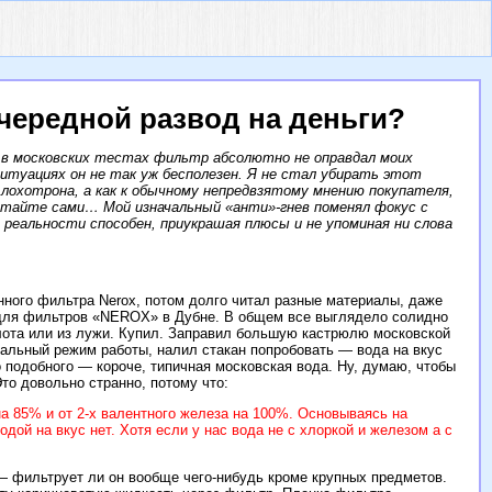
чередной развод на деньги?
к в московских тестах фильтр абсолютно не оправдал моих
ситуациях он не так уж бесполезен. Я не стал убирать этот
 лохотрона, а как к обычному непредвзятому мнению покупателя,
читайте сами… Мой изначальный «анти»-гнев поменял фокус с
 реальности способен, приукрашая плюсы и не упоминая ни слова
нного фильтра Nerox, потом долго читал разные материалы, даже
 для фильтров «NEROX» в Дубне. В общем все выглядело солидно
олота или из лужи. Купил. Заправил большую кастрюлю московской
мальный режим работы, налил стакан попробовать — вода на вкус
о подобного — короче, типичная московская вода. Ну, думаю, чтобы
Это довольно странно, потому что:
на 85% и от 2-х валентного железа на 100%. Основываясь на
ой на вкус нет. Хотя если у нас вода не с хлоркой и железом а с
 — фильтрует ли он вообще чего-нибудь кроме крупных предметов.