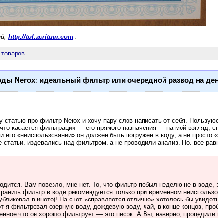
ий,
http://tol.acritum.com
.
 товаров
оды Nerox: идеальный фильтр или очередной развод на де
статью про фильтр Nerox и хочу пару слов написать от себя. Пользуюс
 что касается фильтрации — его прямого назначения — на мой взгляд, с
и его «неиспользовании» он должен быть погружен в воду, а не просто
е статьи, издевались над фильтром, а не проводили анализ. Но, все равн
ходится. Вам повезло, мне нет. То, что фильтр побыл неделю не в воде,
 хранить фильтр в воде рекомендуется только при временном неиспользо
публиковал в инете)! На счет «справляется отлично» хотелось бы увиде
 я фильтровал озерную воду, дождевую воду, чай, в конце концов, проб
енное что он хорошо фильтрует — это песок. А Вы, наверно, процедили в