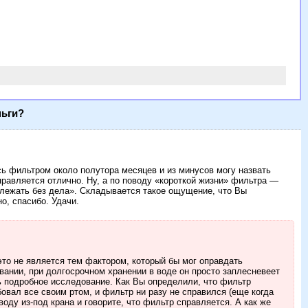
ньги?
ь фильтром около полутора месяцев и из минусов могу назвать
правляется отлично. Ну, а по поводу «короткой жизни» фильтра —
 «лежать без дела». Складывается такое ощущение, что Вы
о, спасибо. Удачи.
 это не является тем фактором, который бы мог оправдать
вании, при долгосрочном хранении в воде он просто заплесневеет
ть подробное исследование. Как Вы определили, что фильтр
овал все своим ртом, и фильтр ни разу не справился (еще когда
оду из-под крана и говорите, что фильтр справляется. А как же