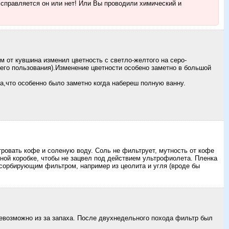
 справляется он или нет! Или Вы проводили химический и
 от кувшина изменил цветность с светло-желтого на серо-
его пользования).Изменение цветности особено заметно в большой
да,что особенно было заметно когда набереш полную ванну.
ровать кофе и соленую воду. Соль не фильтрует, мутность от кофе
нной коробке, чтобы не зацвел под действием ультрофиолета. Пленка
дсорбирующим фильтром, например из цеолита и угля (вроде бы
возможно из за запаха. После двухнедельного похода фильтр был