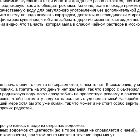
отличимые вкусовые оттенки болота и дождя все равно остаются, поэтому
родниковую, как это обещает реклама. Конечно, если в походе прижмет
ачественную воду для регулярного употребления без дополнительной до
что к нему не надо покупать картриджи, достаточно периодически стира
 фильтром-кувшином, чтобы не забивать дорогие сменные картриджи по
ии видно, что та часть, которая была в слабом чайном растворе в моско
е впечатления, с чем-то он справляется, с чем-то нет. К сожалению, у 
виях, а тратить на это деньги нет желания, так что вопрос с бактерио
жи родниковую воду могут сразу забить на прелестную рекламу и поискать
ошо, чтобы потом эту воду хотелось пить с удовольствием! На коробке 
шей мере хотя бы это уже обман, так что может и не стоит особо верить
 прочих радостей…
рочую взвесь в воде из открытых водоемов.
ных водоемов от цветности (но в то же время не справляется с чаем!).
е компоненты, при этом легко моется в течение пары минут.