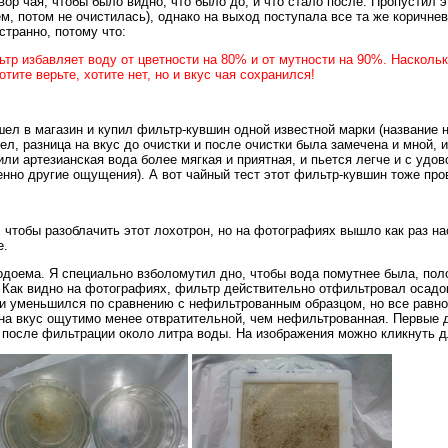
ор чая, чтобы было видно, что было до, и что стало после. Пропустил 
м, потом не очистилась), однако на выход поступала все та же коричне
странно, потому что:
р избавляет воду от цветности на 80% и от мутности на 90%. Насколько
ите верьте, хотите нет, но и вкус чая сохранился!
ел в магазин и купил фильтр-кувшин одной известной марки (название не
ел, разница на вкус до очистки и после очистки была замечена и мной,
или артезианская вода более мягкая и приятная, и пьется легче и с удо
нно другие ощущения). А вот чайный тест этот фильтр-кувшин тоже про
, чтобы разоблачить этот лохотрон, но на фотографиях вышло как раз на
е.
одоема. Я специально взболомутил дно, чтобы вода помутнее была, поло
 Как видно на фотографиях, фильтр действительно отфильтровал осадок
 и уменьшился по сравнению с нефильтрованным образцом, но все равно 
на вкус ощутимо менее отвратительной, чем нефильтрованная. Первые 
после фильтрации около литра воды. На изображения можно кликнуть д